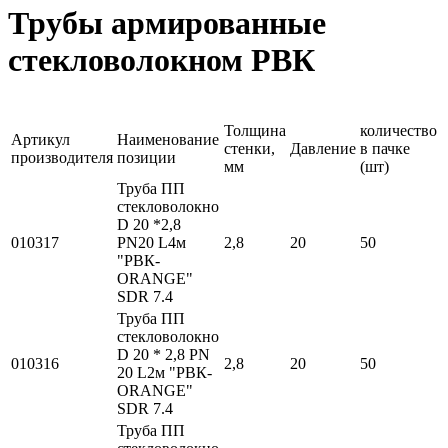
Трубы армированные
стекловолокном РВК
Толщина
количество
Артикул
Наименование
стенки,
Давление
в пачке
производителя
позиции
мм
(шт)
Труба ПП
стекловолокно
D 20 *2,8
010317
PN20 L4м
2,8
20
50
"РВК-
ORANGE"
SDR 7.4
Труба ПП
стекловолокно
D 20 * 2,8 PN
010316
2,8
20
50
20 L2м "РВК-
ORANGE"
SDR 7.4
Труба ПП