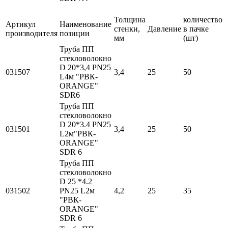
Толщина
количество
Артикул
Наименование
стенки,
Давление
в пачке
производителя
позиции
мм
(шт)
Труба ПП
стекловолокно
D 20*3,4 PN25
031507
3,4
25
50
L4м "РВК-
ORANGE"
SDR6
Труба ПП
стекловолокно
D 20*3.4 PN25
031501
3,4
25
50
L2м"РВК-
ORANGE"
SDR 6
Труба ПП
стекловолокно
D 25 *4.2
031502
PN25 L2м
4,2
25
35
"РВК-
ORANGE"
SDR 6