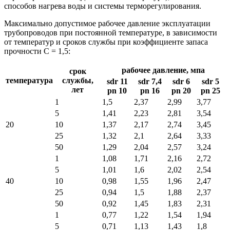
способов нагрева воды и системы терморегулирования.
Максимально допустимое рабочее давление эксплуатации
трубопроводов при постоянной температуре, в зависимости
от температур и сроков службы при коэффициенте запаса
прочности С = 1,5:
рабочее давление, мпа
срок
температура
службы,
sdr 11
sdr 7,4
sdr 6
sdr 5
лет
pn 10
pn 16
pn 20
pn 25
1
1,5
2,37
2,99
3,77
5
1,41
2,23
2,81
3,54
20
10
1,37
2,17
2,74
3,45
25
1,32
2,1
2,64
3,33
50
1,29
2,04
2,57
3,24
1
1,08
1,71
2,16
2,72
5
1,01
1,6
2,02
2,54
40
10
0,98
1,55
1,96
2,47
25
0,94
1,5
1,88
2,37
50
0,92
1,45
1,83
2,31
1
0,77
1,22
1,54
1,94
5
0,71
1,13
1,43
1,8